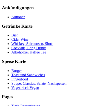
Ankündigungen
Aktionen
Getränke Karte
Bier
Cider Wine
Whiskey, Spirituosen, Shots
Cocktails, Long Drinks
Alkoholfrei Kaffee Tee
Speise Karte
Burger
Toast und Sandwiches
Fingerfood
Suppe, Classics, Salate, Nachspeisen
Vegetarisch Vegan
Pages
Tisch Reservierung