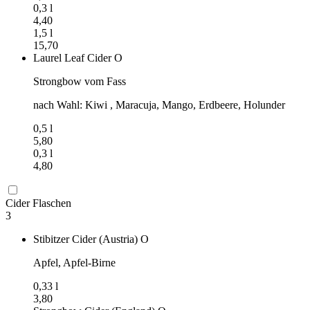
0,3
l
4,40
1,5
l
15,70
Laurel Leaf Cider
O
Strongbow vom Fass
nach Wahl: Kiwi , Maracuja, Mango, Erdbeere, Holunder
0,5
l
5,80
0,3
l
4,80
Cider Flaschen
3
Stibitzer Cider (Austria)
O
Apfel, Apfel-Birne
0,33
l
3,80