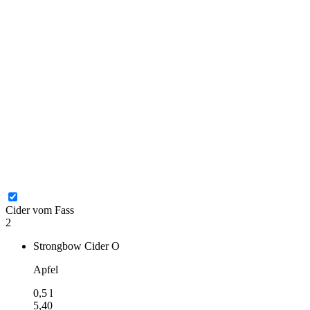
Cider vom Fass
2
Strongbow Cider
O
Apfel
0,5
l
5,40