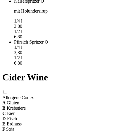
Kaiserspritzer
O
mit Holundersirup
1/4
l
3,80
1/2
l
6,80
Pfirsich Spritzer
O
1/4
l
3,80
1/2
l
6,80
Cider Wine
Allergene Codex
A
Gluten
B
Krebstiere
C
Eier
D
Fisch
E
Erdnuss
F
Soja