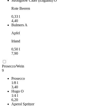
Strongbow Cider (England)
O
Rote Beeren
0,33
l
4,40
Bulmers
A
Apfel
Irland
0,50
l
7,90
Prosecco/Wein
9
Prosecco
1/8
l
3,40
Hugo
O
1/4
l
6,20
Aperol Spritzer